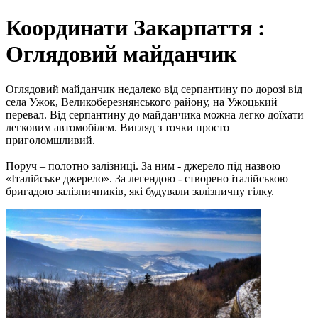
Координати Закарпаття :
Оглядовий майданчик
Оглядовий майданчик недалеко від серпантину по дорозі від
села Ужок, Великоберезнянського району, на Ужоцький
перевал. Від серпантину до майданчика можна легко доїхати
легковим автомобілем. Вигляд з точки просто
приголомшливий.
Поруч – полотно залізниці. За ним - джерело під назвою
«Італійське джерело». За легендою - створено італійською
бригадою залізничників, які будували залізничну гілку.