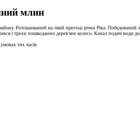
яний млин
йону. Розташований на лівій притоці річки Ріка. Побудований з
лився і трохи пошкоджено дерев'яне колесо. Канал подачі води до
умовах тих часів.