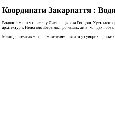
Координати Закарпаття : Вод
Водяний млин у присілку Лисковець села Гонцош, Хустського ра
архітектури. Непогано збереглася до наших днів, хоч дах і обва
Млин допомагав місцевим жителям вижити у суворих гірських 