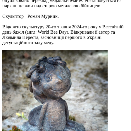
опубліковано переклад «Бджілки Майї». Розташовується на
паркані церкви над старою металевою бійницею.
Скульптор - Роман Мурник.
Відкрито скульптуру 20-го травня 2024-го року у Всесвітній
день бджіл (англ: World Bee Day). Відкривали її автор та
Людмила Переста, засновниця першого в Україні
дегустаційного залу меду.