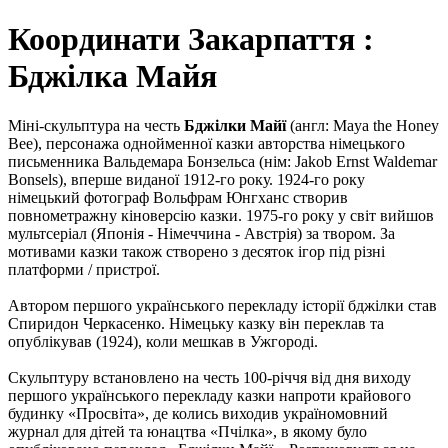
Координати Закарпаття :
Бджілка Майя
Міні-скульптура на честь
Бджілки Майї
(англ: Maya the Honey
Bee), персонажа однойменної казки авторства німецького
письменника Вальдемара Бонзельса (нім: Jakob Ernst Waldemar
Bonsels), вперше виданої 1912-го року. 1924-го року
німецький фотограф Вольфрам Юнгханс створив
повнометражну кіноверсію казки. 1975-го року у світ вийшов
мультсеріал (Японія - Німеччина - Австрія) за твором. За
мотивами казки також створено з десяток ігор під різні
платформи / пристрої.
Автором першого українського перекладу історії бджілки став
Спиридон Черкасенко. Німецьку казку він переклав та
опублікував (1924), коли мешкав в Ужгороді.
Скульптуру встановлено на честь 100-річчя від дня виходу
першого українського перекладу казки напроти крайового
будинку «Просвіта», де колись виходив україномовний
журнал для дітей та юнацтва «Пчілка», в якому було