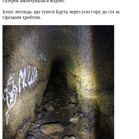
галерея закінчувалася водою.
Існує легенда, що тунелі йдуть через усю гору до сіл за
гірським хребтом.