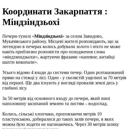
Координати Закарпаття :
Міндзіндзьохі
Печери-тунелі «
Міндзіндзьохі
» за селом Завидово,
Мукачівського району. Місцеві жителі розповідають, що за
легендою в печерах колись добували золото і ніхто не може
навіть приблизно розповісти про походження слова
«міндззиндзьохи», жартуючи фразами «напевне, китайці
шахти викопали».
Усього відомо 4 входи до системи печер. Один розташований
прямо на стежці у лісі. Один - у скелястій ущелині за 70 метрів
від першої. Ще два існують у вигляді провалів землі десь у
глибині лісу.
За 50 метрів від основного входу до печери, який нині
наполовину засипаний землею та листям – водоспад.
Колись, сільські хлопчаки, проповзаючи метрів 10
пластунською, добиралися до таких залів печери, в яких
можна було ходити не нагинаючись. Через 30 метрів шляху