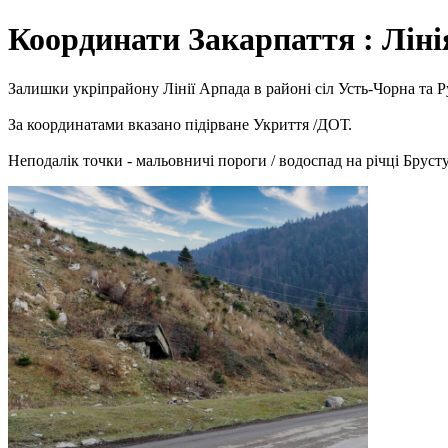
Координати Закарпаття : Лін
Залишки укріпрайону Лінії Арпада в районі сіл Усть-Чорна та Р
За координатами вказано підірване Укриття /ДОТ.
Неподалік точки - мальовничі пороги / водоспад на річці Бруст