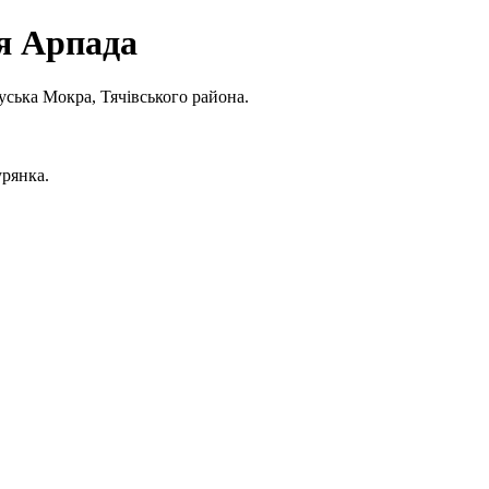
ія Арпада
уська Мокра, Тячівського района.
урянка.