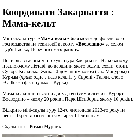
Координати Закарпаття :
Мама-кельт
Міні-скульптура «
Мама-кельт
» біля мосту до форелевого
господарства на території курорту «
Воеводино
» за селом
Тур'я Пасіка, Перечинського району.
Це перша сімейна міні-скульптура Закарпаття. На кованому
працюючому ліхтарі, до вершини якого ведуть сходи, стоїть
Сувора Кельтська Жінка. З домашнім котом (зак: Мацуром) і
Курчам (
прим
: одна з назв кельтів у Європі - Галли, слово
«Gallus» з французької - Курка)
Мама-кельт дивиться на двох дітей (символізують Курорт
Воєводино – якому 20 років і Парк Шенборна якому 10 років).
Відкрито міні-скульптуру 12-го листопада 2023-го року на
честь 10-річчя заснування «Парку Шенборна».
Скульптор – Роман Мурник.