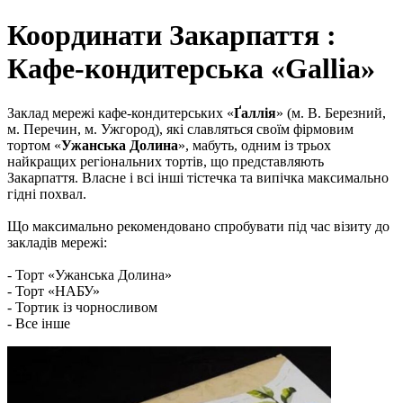
Координати Закарпаття :
Кафе-кондитерська «Gallia»
Заклад мережі кафе-кондитерських «
Ґаллія
» (м. В. Березний,
м. Перечин, м. Ужгород), які славляться своїм фірмовим
тортом «
Ужанська Долина
», мабуть, одним із трьох
найкращих регіональних тортів, що представляють
Закарпаття. Власне і всі інші тістечка та випічка максимально
гідні похвал.
Що максимально рекомендовано спробувати під час візиту до
закладів мережі:
- Торт «Ужанська Долина»
- Торт «НАБУ»
- Тортик із чорносливом
- Все інше