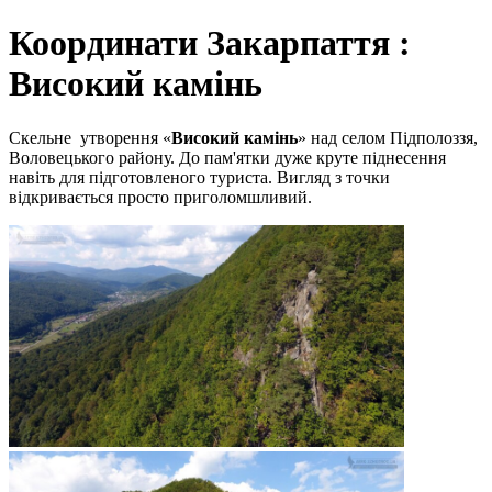
Координати Закарпаття :
Високий камінь
Скельне утворення «
Високий камінь
» над селом Підполоззя,
Воловецького району. До пам'ятки дуже круте піднесення
навіть для підготовленого туриста. Вигляд з точки
відкривається просто приголомшливий.