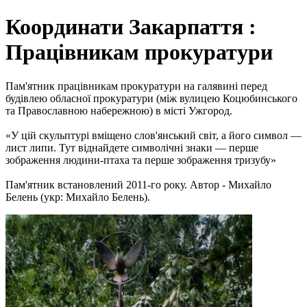
Координати Закарпаття :
Працівникам прокуратури
Пам'ятник працівникам прокуратури на галявині перед
будівлею обласної прокуратури (між вулицею Коцюбинського
та Православною набережною) в місті Ужгород.
«У цій скульптурі вміщено слов'янський світ, а його символ —
лист липи. Тут віднайдете символічні знаки — перше
зображення людини-птаха та перше зображення тризубу»
Пам'ятник встановлений 2011-го року. Автор - Михайло
Белень (укр: Михайло Белень).