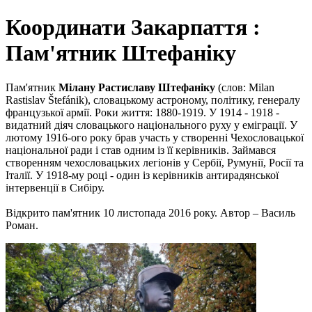
Координати Закарпаття :
Пам'ятник Штефаніку
Пам'ятник
Мілану Растиславу Штефаніку
(слов: Milan
Rastislav Štefánik), словацькому астроному, політику, генералу
французької армії. Роки життя: 1880-1919. У 1914 - 1918 -
видатний діяч словацького національного руху у еміграції. У
лютому 1916-ого року брав участь у створенні Чехословацької
національної ради і став одним із її керівників. Займався
створенням чехословацьких легіонів у Сербії, Румунії, Росії та
Італії. У 1918-му році - один із керівників антирадянської
інтервенції в Сибіру.
Відкрито пам'ятник 10 листопада 2016 року. Автор – Василь
Роман.