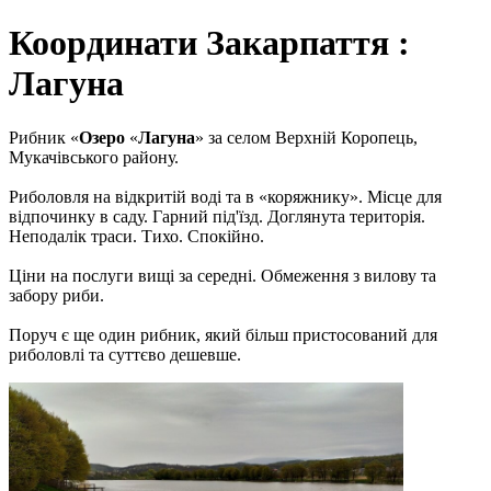
Координати Закарпаття :
Лагуна
Рибник «
Озеро
«
Лагуна
» за селом Верхній Коропець,
Мукачівського району.
Риболовля на відкритій воді та в «коряжнику». Мiсце для
вiдпочинку в саду. Гарний під'їзд. Доглянута територія.
Неподалік траси. Тихо. Спокійно.
Ціни на послуги вищі за середні. Обмеження з вилову та
забору риби.
Поруч є ще один рибник, який більш пристосований для
риболовлі та суттєво дешевше.