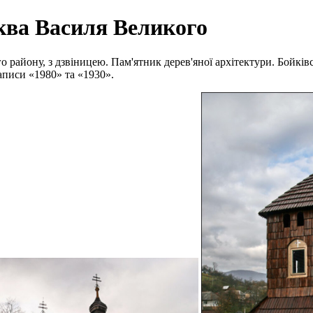
ква Василя Великого
району, з дзвіницею. Пам'ятник дерев'яної архітектури. Бойківсь
аписи «1980» та «1930».