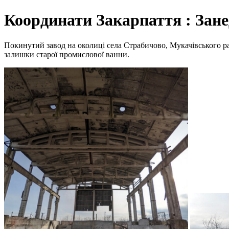
Координати Закарпаття : Зане
Покинутий завод на околиці села Страбичово, Мукачівського райо
залишки старої промислової ванни.