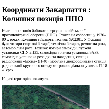
Координати Закарпаття :
Колишня позиція ППО
Колишня позиція бойового чергування військової
протиповітряної оборони (ППО). Стояла на озброєнні у 1970–
80-х роках. Колишня військова частина №02381. У її складі
було чотири стартові батареї, технічна батарея, ремонтна рота,
автомобільна рота. Техніка: чотири самохідні пускові
установки СПУ 2П25, самохідна вогнева установка 9А38,
самохідна установка розвідки та наведення, станція
радіолокації «Броня» (П-40), мобільна двокоординатна станція
радіолокації кругового огляду метрового діапазону хвиль П-18
«Терек.
Наразі територію покинуто.