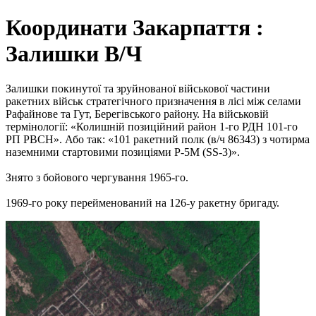
Координати Закарпаття :
Залишки В/Ч
Залишки покинутої та зруйнованої військової частини
ракетних військ стратегічного призначення в лісі між селами
Рафайнове та Гут, Берегівського району. На військовій
термінології: «Колишній позиційний район 1-го РДН 101-го
РП РВСН». Або так: «101 ракетний полк (в/ч 86343) з чотирма
наземними стартовими позиціями Р-5М (SS-3)».
Знято з бойового чергування 1965-го.
1969-го року перейменований на 126-у ракетну бригаду.