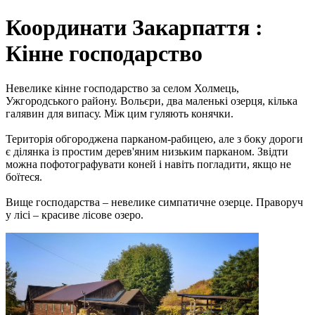
Координати Закарпаття :
Кінне господарство
Невелике кінне господарство за селом Холмець,
Ужгородського району. Вольєри, два маленькі озерця, кілька
галявин для випасу. Між цим гуляють конячки.
Територія обгороджена парканом-рабицею, але з боку дороги
є ділянка із простим дерев'яним низьким парканом. Звідти
можна пофотографувати коней і навіть погладити, якщо не
боїтеся.
Вище господарства – невелике симпатичне озерце. Праворуч
у лісі – красиве лісове озеро.