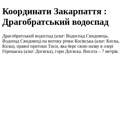
Координати Закарпаття :
Драгобратський водоспад
Драгобратський водоспад (альт: Водоспад Свидовець,
Водопад Свидовец) на витоку річки Косівська (альт: Кисва,
Кісва), правої притоки Тиси, яка бере свою назву в озері
Герешаска (альт: Догяска), гори Догяска. Висота – 7 метрів.