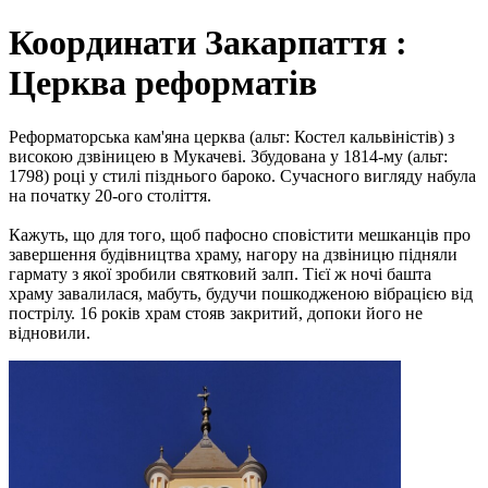
Координати Закарпаття :
Церква реформатів
Реформаторська кам'яна церква (альт: Костел кальвіністів) з
високою дзвіницею в Мукачеві. Збудована у 1814-му (альт:
1798) році у стилі пізднього бароко. Сучасного вигляду набула
на початку 20-ого століття.
Кажуть, що для того, щоб пафосно сповістити мешканців про
завершення будівництва храму, нагору на дзвіницю підняли
гармату з якої зробили святковий залп. Тієї ж ночі башта
храму завалилася, мабуть, будучи пошкодженою вібрацією від
пострілу. 16 років храм стояв закритий, допоки його не
відновили.