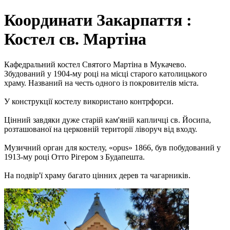
Координати Закарпаття :
Костел св. Мартіна
Кафедральний костел Святого Мартіна в Мукачево.
Збудований у 1904-му році на місці старого католицького
храму. Названий на честь одного із покровителів міста.
У конструкції костелу використано контрфорси.
Цінний завдяки дуже старій кам'яній капличці св. Йосипа,
розташованої на церковній території ліворуч від входу.
Музичний орган для костелу, «opus» 1866, був побудований у
1913-му році Отто Рігером з Будапешта.
На подвір'ї храму багато цінних дерев та чагарників.