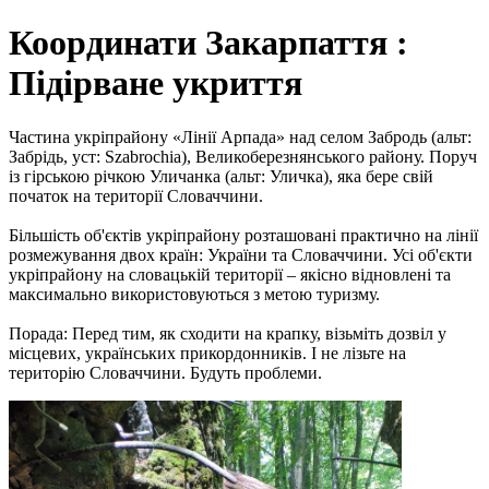
Координати Закарпаття :
Підірване укриття
Частина укріпрайону «Лінії Арпада» над селом Забродь (альт:
Забрідь, уст: Szabrochia), Великоберезнянського району. Поруч
із гірською річкою Уличанка (альт: Уличка), яка бере свій
початок на території Словаччини.
Більшість об'єктів укріпрайону розташовані практично на лінії
розмежування двох країн: України та Словаччини. Усі об'єкти
укріпрайону на словацькій території – якісно відновлені та
максимально використовуються з метою туризму.
Порада: Перед тим, як сходити на крапку, візьміть дозвіл у
місцевих, українських прикордонників. І не лізьте на
територію Словаччини. Будуть проблеми.