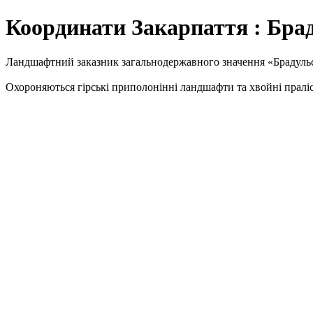
Координати Закарпаття : Бра
Ландшафтний заказник загальнодержавного значення «Брадульсь
Охороняються гірські приполонінні ландшафти та хвойні праліси