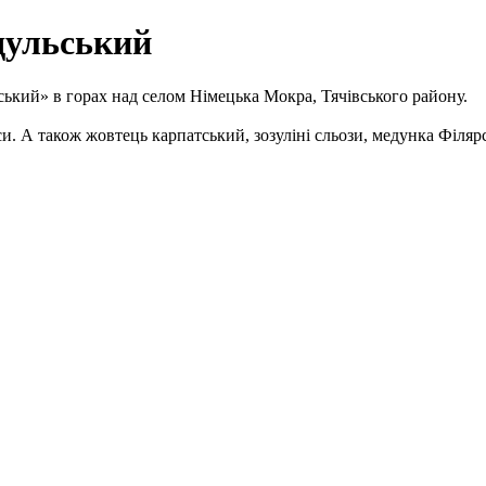
дульський
кий» в горах над селом Німецька Мокра, Тячівського району.
. А також жовтець карпатський, зозуліні сльози, медунка Філярсь