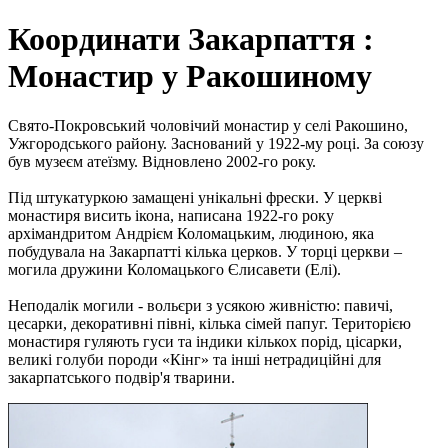
Координати Закарпаття :
Монастир у Ракошиному
Свято-Покровський чоловічий монастир у селі Ракошино,
Ужгородського району. Заснований у 1922-му році. За союзу
був музеєм атеїзму. Відновлено 2002-го року.
Під штукатуркою замащені унікальні фрески. У церкві
монастиря висить ікона, написана 1922-го року
архімандритом Андрієм Коломацьким, людиною, яка
побудувала на Закарпатті кілька церков. У торці церкви –
могила дружини Коломацького Єлисавети (Елі).
Неподалік могили - вольєри з усякою живністю: павичі,
цесарки, декоративні півні, кілька сімей папуг. Територією
монастиря гуляють гуси та індики кількох порід, цісарки,
великі голуби породи «Кінг» та інші нетрадиційні для
закарпатського подвір'я тварини.