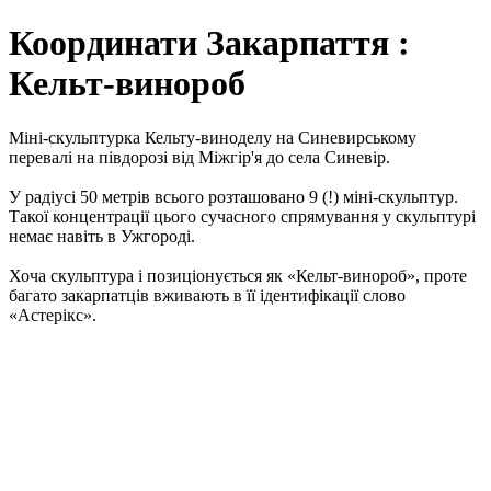
Координати Закарпаття :
Кельт-винороб
Міні-скульптурка Кельту-виноделу на Синевирському
перевалі на півдорозі від Міжгір'я до села Синевір.
У радіусі 50 метрів всього розташовано 9 (!) міні-скульптур.
Такої концентрації цього сучасного спрямування у скульптурі
немає навіть в Ужгороді.
Хоча скульптура і позиціонується як «Кельт-винороб», проте
багато закарпатців вживають в її ідентифікації слово
«Астерікс».