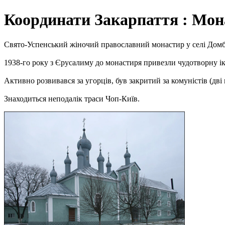
Координати Закарпаття : Мон
Свято-Успенський жіночий православний монастир у селі Домбо
1938-го року з Єрусалиму до монастиря привезли чудотворну 
Активно розвивався за угорців, був закритий за комуністів (дві
Знаходиться неподалік траси Чоп-Київ.