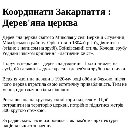
Координати Закарпаття :
Дерев'яна церква
Дерев'яна церква святого Миколая у селі Верхній Студений,
Міжгірського району. Орієнтовно 1804-й рік будівництва
(згідно з написом на зрубі). Бойківський стиль. Колоди зрубу
з'єднані шляхом кріплення «ластівчин хвіст».
Поруч із церквою – дерев'яна дзвіниця. Трохи нижче, на
сусідній галявині – дуже красива дерев'яна зрубна капличка.
Верхня частина церкви в 1920-му році оббита бляхою, після
чого церква втратила свою естетичну привабливість. Тим не
менш, однозначно гідна відвідин.
Розташована на крутому схилі гори над селом. Щоб
потрапити на територію церкви, потрібно піднятися метрів
300 крутою стежкою.
За радянських часів охоронялася як пам'ятка архітектури
національного значення.