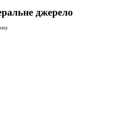
еральне джерело
йону