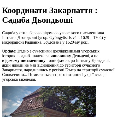
Координати Закарпаття :
Садиба Дьондьоші
Садиба у стилі бароко відомого угорського письменника
Іштвана Дьондьоші (угор: Gyöngyösi István, 1629 – 1704) у
мікрорайоні Радванка. Збудована у 1620-му році.
Update
: Згідно з сучасними дослідженнями угорських
істориків садиба належала
чиновнику
Деньдеші, а не
відомому письменнику
- однофамільцю Іштвану Деньдеші,
який ніколи не мав відношення до території сучасного
Закарпаття, народившись у регіоні Гемер на території сучасної
Словаччини... Помиляється з цього питання і українська, і
угорська вікепедія.