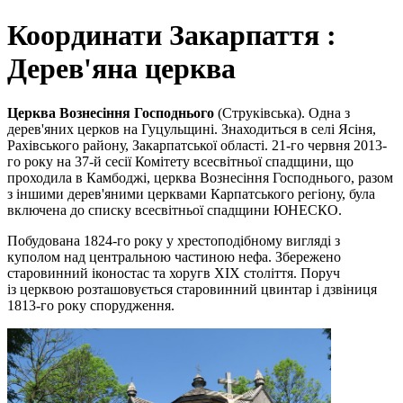
Координати Закарпаття :
Дерев'яна церква
Церква Вознесіння Господнього
(Струківська). Одна з
дерев'яних церков на Гуцульщині. Знаходиться в селі Ясіня,
Рахівського району, Закарпатської області. 21-го червня 2013-
го року на 37-й сесії Комітету всесвітньої спадщини, що
проходила в Камбоджі, церква Вознесіння Господнього, разом
з іншими дерев'яними церквами Карпатського регіону, була
включена до списку всесвітньої спадщини ЮНЕСКО.
Побудована 1824-го року у хрестоподібному вигляді з
куполом над центральною частиною нефа. Збережено
старовинний іконостас та хоругв XIX століття. Поруч
із церквою розташовується старовинний цвинтар і дзвіниця
1813-го року спорудження.