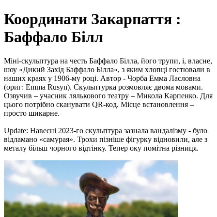
Координати Закарпаття :
Баффало Білл
Міні-скульптура на честь Баффало Білла, його трупи, і, власне,
шоу «Дикий Захід Баффало Білла», з яким хлопці гостювали в
наших краях у 1906-му році. Автор - Чорба Емма Ласловна
(ориг: Emma Rusyn). Скульптурка розмовляє двома мовами.
Озвучив – учасник лялькового театру – Микола Карпенко. Для
цього потрібно сканувати QR-код. Місце встановлення –
просто шикарне.
Update: Навесні 2023-го скульптура зазнала вандалізму - було
відламано «самурая». Трохи пізніше фігурку відновили, але з
металу більш чорного відтінку. Тепер оку помітна різниця.