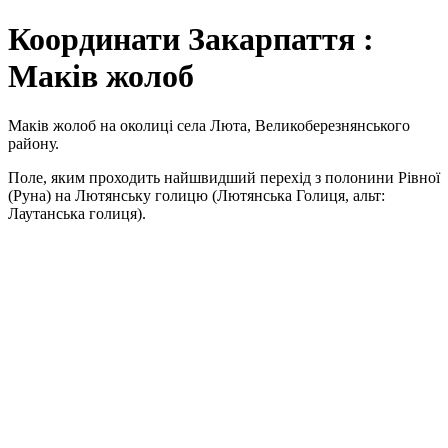
Координати Закарпаття :
Маків жолоб
Маків жолоб на околиці села Люта, Великоберезнянського
району.
Поле, яким проходить найшвидший перехід з полонини Рівної
(Руна) на Лютянську голицю (Лютянська Голиця, альт:
Лаутанська голиця).