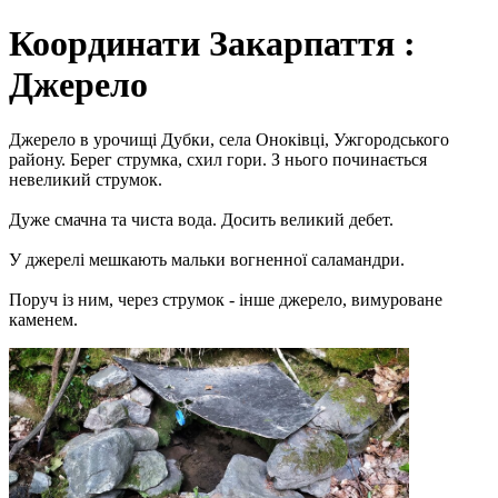
Координати Закарпаття :
Джерело
Джерело в урочищі Дубки, села Оноківці, Ужгородського
району. Берег струмка, схил гори. З нього починається
невеликий струмок.
Дуже смачна та чиста вода. Досить великий дебет.
У джерелі мешкають мальки вогненної саламандри.
Поруч із ним, через струмок - інше джерело, вимуроване
каменем.