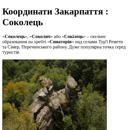
Координати Закарпаття :
Соколець
«
Соколець
», «
Соколич
» або «
Сокілець
» – скельне
образовання на хребті «
Синаторія
» над селами Тур'ї Ремети
та Сімер, Перечинського району. Дуже популярна точка серед
туристів.