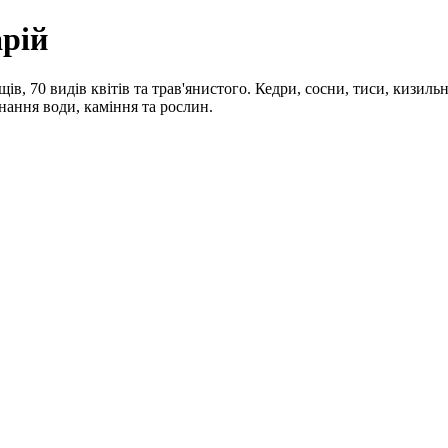
арій
ів, 70 видів квітів та трав'янистого. Кедри, сосни, тиси, кизильн
нання води, каміння та рослин.