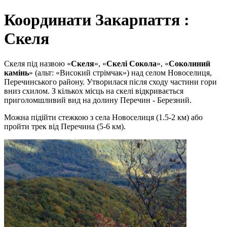
Координати Закарпаття :
Скеля
Скеля під назвою «
Скеля
», «
Скелі Сокола
», «
Соколиний
камінь
» (альт: «Високий стрімчак») над селом Новоселиця,
Перечинського району. Утворилася після сходу частини гори
вниз схилом. З кількох місць на скелі відкривається
приголомшливий вид на долину Перечин - Березний.
Можна підійти стежкою з села Новоселиця (1.5-2 км) або
пройти трек від Перечина (5-6 км).