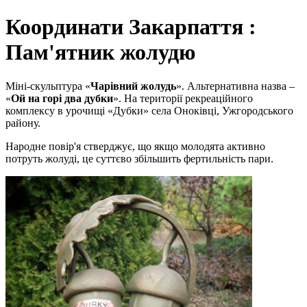
Координати Закарпаття :
Пам'ятник жолудю
Міні-скульптура «
Чарівний жолудь
». Альтернативна назва –
«
Ой на горі два дубки
». На території рекреаційного
комплексу в урочищі «Дубки» села Оноківці, Ужгородського
району.
Народне повір'я стверджує, що якщо молодята активно
потруть жолуді, це суттєво збільшить фертильність пари.