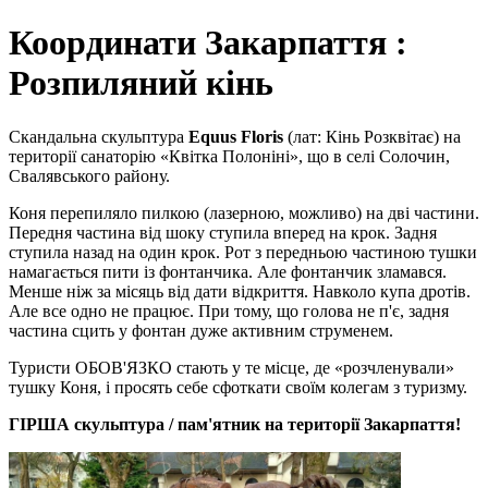
Координати Закарпаття :
Розпиляний кінь
Скандальна скульптура
Equus Floris
(лат: Кінь Розквітає) на
території санаторію «Квітка Полоніні», що в селі Солочин,
Свалявського району.
Коня перепиляло пилкою (лазерною, можливо) на дві частини.
Передня частина від шоку ступила вперед на крок. Задня
ступила назад на один крок. Рот з передньою частиною тушки
намагається пити із фонтанчика. Але фонтанчик зламався.
Менше ніж за місяць від дати відкриття. Навколо купа дротів.
Але все одно не працює. При тому, що голова не п'є, задня
частина сцить у фонтан дуже активним струменем.
Туристи ОБОВ'ЯЗКО стають у те місце, де «розчленували»
тушку Коня, і просять себе сфоткати своїм колегам з туризму.
ГІРША скульптура / пам'ятник на території Закарпаття!