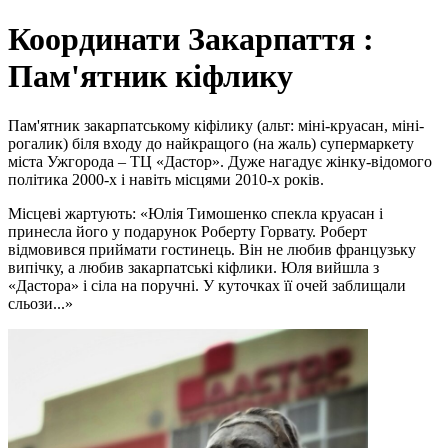
Координати Закарпаття :
Пам'ятник кіфлику
Пам'ятник закарпатському кіфілику (альт: міні-круасан, міні-
рогалик) біля входу до найкращого (на жаль) супермаркету
міста Ужгорода – ТЦ «Дастор». Дуже нагадує жінку-відомого
політика 2000-х і навіть місцями 2010-х років.
Місцеві жартують: «Юлія Тимошенко спекла круасан і
принесла його у подарунок Роберту Горвату. Роберт
відмовився приймати гостинець. Він не любив французьку
випічку, а любив закарпатські кіфлики. Юля вийшла з
«Дастора» і сіла на поручні. У куточках її очей заблищали
сльози...»