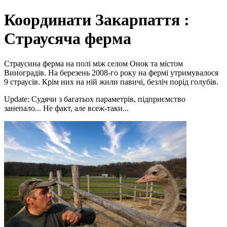
Координати Закарпаття :
Страусяча ферма
Страусина ферма на полі між селом Онок та містом
Виноградів. На березень 2008-го року на фермі утримувалося
9 страусів. Крім них на ній жили павичі, безліч порід голубів.
Update: Судячи з багатьох параметрів, підприємство
занепало... Не факт, але всеж-таки...