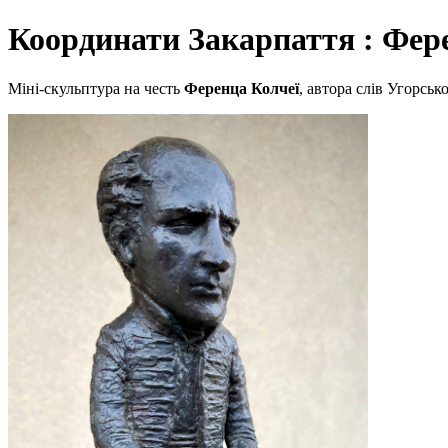
Координати Закарпаття : Фер
Міні-скульптура на честь
Ференца Колчеї
, автора слів Угорсь