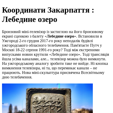
Координати Закарпаття :
Лебедине озеро
Бронзовий міні-телевізор із застиглою на його бронзовому
екрані сценкою з балету «
Лебедине озеро
». Встановили в
Ужгороді 2-го грудня 2017-го року неподалік будівлі
ужгородського обласного телебачення. Пам'ятаєте Путч у
Москві 18-22 серпня 1991-го року? Тоді між екстреними
випусками новин крутили «Лебедине озеро». Тоді трансляція
йшла усіма каналами, але... телевізор можна було вимкнути.
На ужгородському аналогу зробити таке не вийде. Ні кнопка
вимкнення телевізора, ні та, що перемикає канали – не
працюють. Нова міні-скульптура присвячена Всесвітньому
дню телебачення.