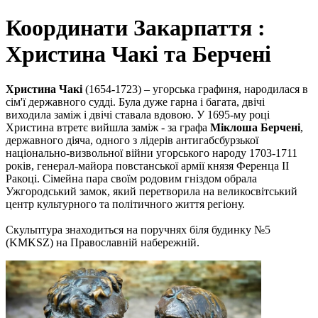
Координати Закарпаття :
Христина Чакі та Берчені
Христина Чакі
(1654-1723) – угорська графиня, народилася в
сім'ї державного судді. Була дуже гарна і багата, двічі
виходила заміж і двічі ставала вдовою. У 1695-му році
Христина втретє вийшла заміж - за графа
Міклоша Берчені
,
державного діяча, одного з лідерів антигабсбурзької
національно-визвольної війни угорського народу 1703-1711
років, генерал-майора повстанської армії князя Ференца II
Ракоці. Сімейна пара своїм родовим гніздом обрала
Ужгородський замок, який перетворила на великосвітський
центр культурного та політичного життя регіону.
Скульптура знаходиться на поручнях біля будинку №5
(KMKSZ) на Православній набережній.