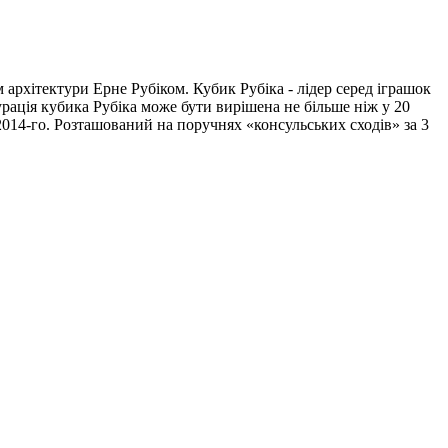
 архітектури Ерне Рубіком. Кубик Рубіка - лідер серед іграшок
урація кубика Рубіка може бути вирішена не більше ніж у 20
2014-го. Розташований на поручнях «консульських сходів» за 3