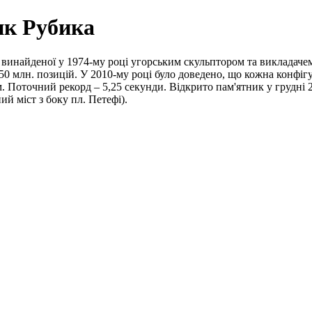
ик Рубика
 винайденої у 1974-му році угорським скульптором та викладачем
350 млн. позицій. У 2010-му році було доведено, що кожна конфіг
. Поточний рекорд – 5,25 секунди. Відкрито пам'ятник у грудні 
й міст з боку пл. Петефі).