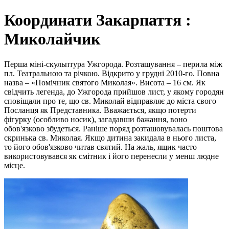
Координати Закарпаття :
Миколайчик
Перша міні-скульптура Ужгорода. Розташування – перила між
пл. Театральною та річкою. Відкрито у грудні 2010-го. Повна
назва – «Помічник святого Миколая». Висота – 16 см. Як
свідчить легенда, до Ужгорода прийшов лист, у якому городян
сповіщали про те, що св. Миколай відправляє до міста свого
Посланця як Представника. Вважається, якщо потерти
фігурку (особливо носик), загадавши бажання, воно
обов'язково збудеться. Раніше поряд розташовувалась поштова
скринька св. Миколая. Якщо дитина закидала в нього листа,
то його обов'язково читав святий. На жаль, ящик часто
використовувався як смітник і його перенесли у менш людне
місце.