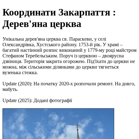
Координати Закарпаття :
Дерев'яна церква
Унікальна дерев'яна церква св. Параскеви, у селі
Олександрівка, Хустського району. 1753-й рік. У храмі –
багатий настінний розпис виконаний у 1779-му році майстром
Стефаном Теребельським. Поруч із церквою – двоярусна
дзвіниця. Територія закрита огорожею. Під'їхати до церкви не
можна, між сільськими ділянками до церкви тягнеться
вузенька стежка.
Update (2020): На початку 2020-х розпочали ремонт. На довго,
мабуть.
Update (2025): Додані фотографії