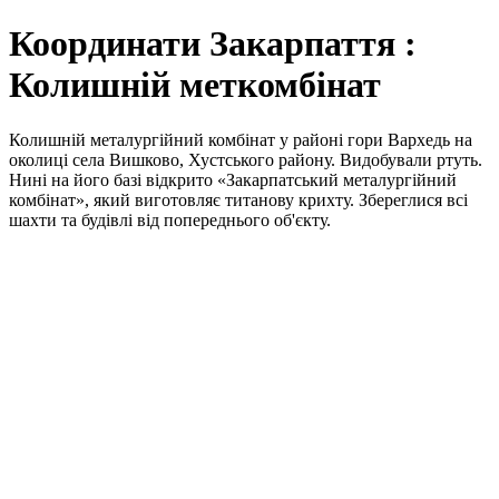
Координати Закарпаття :
Колишній меткомбінат
Колишній металургійний комбінат у районі гори Вархедь на
околиці села Вишково, Хустського району. Видобували ртуть.
Нині на його базі відкрито «Закарпатський металургійний
комбінат», який виготовляє титанову крихту. Збереглися всі
шахти та будівлі від попереднього об'єкту.