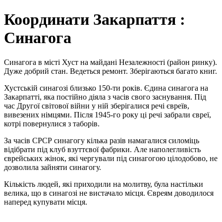
Координати Закарпаття :
Синагога
Синагога в місті Хуст на майдані Незалежності (район ринку).
Дуже добрий стан. Ведеться ремонт. Зберігаються багато книг.
Хустській синагозі близько 150-ти років. Єдина синагога на
Закарпатті, яка постійно діяла з часів свого заснування. Під
час Другої світової війни у ній зберігалися речі євреїв,
вивезених німцями. Після 1945-го року ці речі забрали євреї,
котрі повернулися з таборів.
За часів СРСР синагогу кілька разів намагалися силоміць
відібрати під клуб взуттєвої фабрики. Але наполегливість
єврейських жінок, які чергували під синагогою цілодобово, не
дозволила зайняти синагогу.
Кількість людей, які приходили на молитву, була настільки
велика, що в синагозі не вистачало місця. Євреям доводилося
наперед купувати місця.