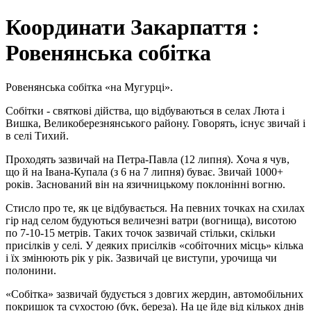
Координати Закарпаття :
Ровенянська собітка
Ровенянська собітка «на Мугурці».
Собітки - святкові дійства, що відбуваються в селах Люта і
Вишка, Великоберезнянського району. Говорять, існує звичай і
в селі Тихий.
Проходять зазвичай на Петра-Павла (12 липня). Хоча я чув,
що й на Івана-Купала (з 6 на 7 липня) буває. Звичай 1000+
років. Заснований він на язичницькому поклонінні вогню.
Стисло про те, як це відбувається. На певних точках на схилах
гір над селом будуються величезні ватри (вогнища), висотою
по 7-10-15 метрів. Таких точок зазвичай стільки, скільки
присілків у селі. У деяких присілків «собіточних місць» кілька
і їх змінюють рік у рік. Зазвичай це виступи, урочища чи
полонини.
«Собітка» зазвичай будується з довгих жердин, автомобільних
покришок та сухостою (бук, береза). На це йде від кількох днів