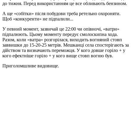
до тижня. Перед використанням це все обливають бензином.
А ще «собітки» після побудови треба ретельно охороняти.
Щоб «конкуренти» не підпалили...
У певний момент, зазвичай це 22:00 чи опівночі, «ватри»
підпалюють. Цьому моменту передує смолоскипна хода.
Разом, коли «ватра» розгорілася, виходить вогняний стовп
заввишки до 15-20-25 метрів. Мешканці села спостерігають за
дійством та визначають переможця. У кого довше горіло + у
кого ефектніше горіло + у кого вище стовп вогню був.
Приголомшливе видовище.