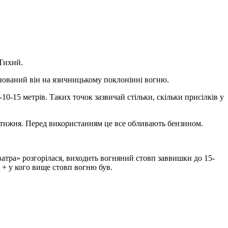
 Тихий.
аснований він на язичницькому поклонінні вогню.
10-15 метрів. Таких точок зазвичай стільки, скільки присілків у
до тижня. Перед використанням це все обливають бензином.
атра» розгорілася, виходить вогняний стовп заввишки до 15-
 + у кого вище стовп вогню був.