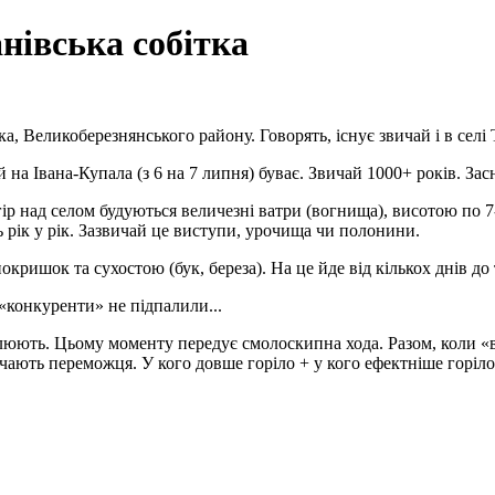
нівська собітка
ка, Великоберезнянського району. Говорять, існує звичай і в селі
й на Івана-Купала (з 6 на 7 липня) буває. Звичай 1000+ років. З
гір над селом будуються величезні ватри (вогнища), висотою по 7-
ть рік у рік. Зазвичай це виступи, урочища чи полонини.
окришок та сухостою (бук, береза). На це йде від кількох днів 
«конкуренти» не підпалили...
алюють. Цьому моменту передує смолоскипна хода. Разом, коли «в
ачають переможця. У кого довше горіло + у кого ефектніше горіло