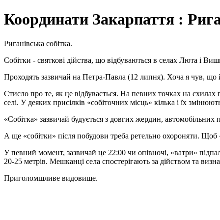
Координати Закарпаття : Рига
Риганівська собітка.
Собітки - святкові дійства, що відбуваються в селах Люта і Виш
Проходять зазвичай на Петра-Павла (12 липня). Хоча я чув, що 
Стисло про те, як це відбувається. На певних точках на схилах 
селі. У деяких присілків «собіточних місць» кілька і їх змінюю
«Собітка» зазвичай будується з довгих жердин, автомобільних п
А ще «собітки» після побудови треба ретельно охороняти. Щоб 
У певний момент, зазвичай це 22:00 чи опівночі, «ватри» підп
20-25 метрів. Мешканці села спостерігають за дійством та визн
Приголомшливе видовище.