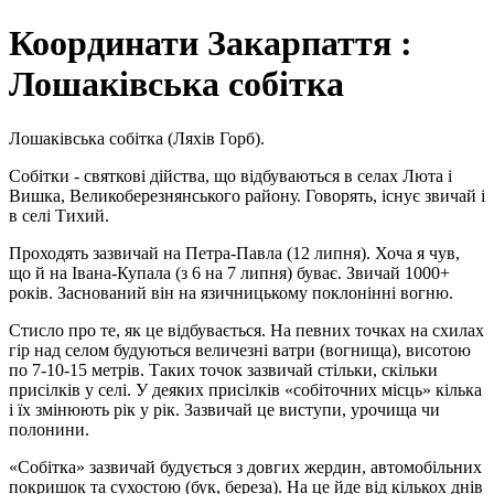
Координати Закарпаття :
Лошаківська собітка
Лошаківська собітка (Ляхів Горб).
Собітки - святкові дійства, що відбуваються в селах Люта і
Вишка, Великоберезнянського району. Говорять, існує звичай і
в селі Тихий.
Проходять зазвичай на Петра-Павла (12 липня). Хоча я чув,
що й на Івана-Купала (з 6 на 7 липня) буває. Звичай 1000+
років. Заснований він на язичницькому поклонінні вогню.
Стисло про те, як це відбувається. На певних точках на схилах
гір над селом будуються величезні ватри (вогнища), висотою
по 7-10-15 метрів. Таких точок зазвичай стільки, скільки
присілків у селі. У деяких присілків «собіточних місць» кілька
і їх змінюють рік у рік. Зазвичай це виступи, урочища чи
полонини.
«Собітка» зазвичай будується з довгих жердин, автомобільних
покришок та сухостою (бук, береза). На це йде від кількох днів