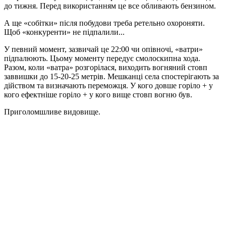
до тижня. Перед використанням це все обливають бензином.
А ще «собітки» після побудови треба ретельно охороняти.
Щоб «конкуренти» не підпалили...
У певний момент, зазвичай це 22:00 чи опівночі, «ватри»
підпалюють. Цьому моменту передує смолоскипна хода.
Разом, коли «ватра» розгорілася, виходить вогняний стовп
заввишки до 15-20-25 метрів. Мешканці села спостерігають за
дійством та визначають переможця. У кого довше горіло + у
кого ефектніше горіло + у кого вище стовп вогню був.
Приголомшливе видовище.