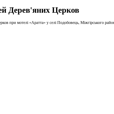
ей Дерев'яних Церков
ерков при мотелі «Аратта» у селі Подобовець, Міжгірського райо